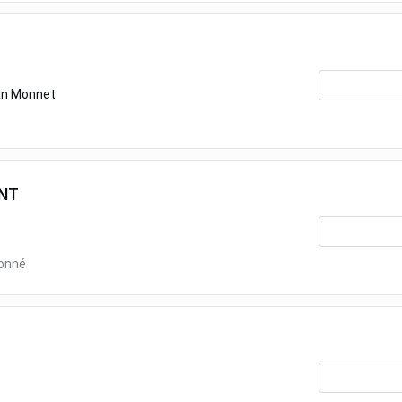
an Monnet
NT
ionné