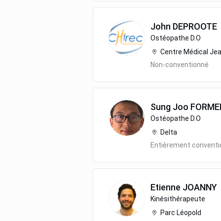
John
DEPROOTE
Ostéopathe D.O
Centre Médical Je
Non-conventionné
Sung Joo
FORME
Ostéopathe D.O
Delta
Entièrement convent
Etienne
JOANNY
Kinésithérapeute
Parc Léopold