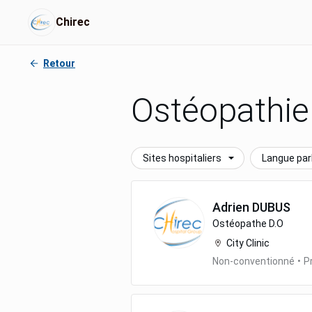
Chirec
Retour
Ostéopathie
Sites hospitaliers
Langue par
Adrien
DUBUS
Ostéopathe D.O
City Clinic
Non-conventionné
•
P