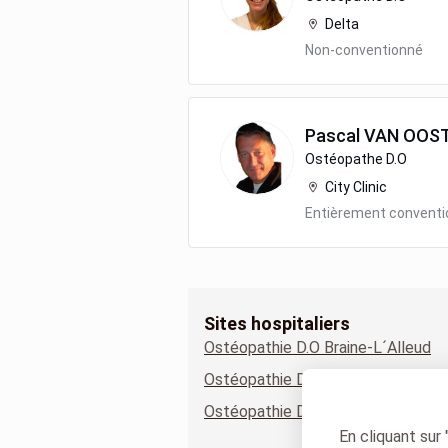
Delta
Non-conventionné
Pascal
VAN OOS
Ostéopathe D.O
City Clinic
Entièrement convent
Sites hospitaliers
Ostéopathie D.O Braine-L´Alleud
Ostéopathie D.O Delta
Ostéopathie D.O Sainte-Anne Sain
En cliquant sur