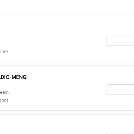
ionné
DIO-MENGI
-Rémi
ionné