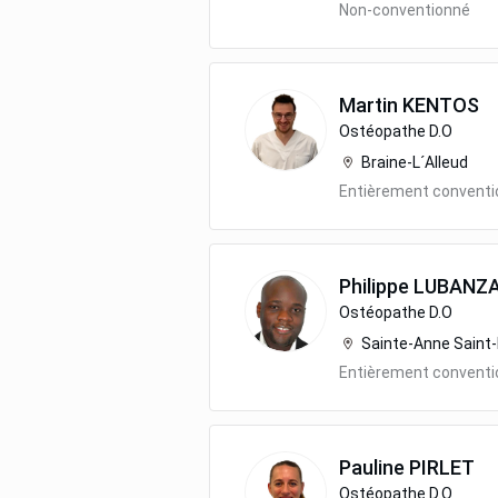
Non-conventionné
Martin
KENTOS
Ostéopathe D.O
Braine-L´Alleud
Entièrement convent
Philippe
LUBANZA
Ostéopathe D.O
Sainte-Anne Saint
Entièrement convent
Pauline
PIRLET
Ostéopathe D.O