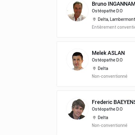
Bruno
INGANNA
Ostéopathe D.O
Delta, Lambermon
Entièrement convent
Melek
ASLAN
Ostéopathe D.O
Delta
Non-conventionné
Frederic
BAEYEN
Ostéopathe D.O
Delta
Non-conventionné