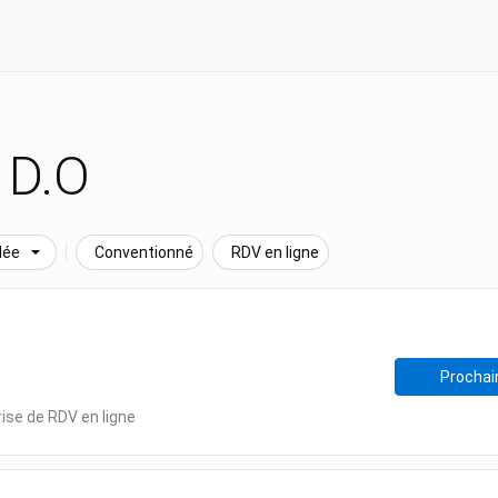
 D.O
lée
Conventionné
RDV en ligne
Prochain
rise de RDV en ligne