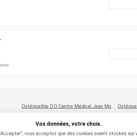
T
ionné
Ostéopathie D.O Centre Médical Jean Monnet
Ostéopat
Ostéopathie D.O Lambermont
Ostéopat
Vos données, votre choix.
t-Rémi
 "Accepter", vous acceptez que des cookies soient stockés sur 