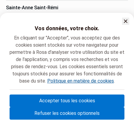
Sainte-Anne Saint-Rémi
Boulevard Jules Graindor 66, Anderlecht
+32 2 434 37 42
Vos données, votre choix.
En cliquant sur "Accepter", vous acceptez que des
Langue parlée
cookies soient stockés sur votre navigateur pour
permettre à Rosa d'analyser votre utilisation du site et
Anglais (English)
Français (Français)
de l'application, y compris vos recherches et vos
prises de rendez-vous. Les cookies essentiels seront
toujours stockés pour assurer les fonctionnalités de
Chirec
Sexologie
Dr. Claude Marie LANNOY
base du site.
Politique en matière de cookies
.
Accepter tous les cookies
© Rosa ASBL
- Vos rendez-vous médicaux en Belgique 🇧🇪
Refuser les cookies optionnels
Politique de protection des données
Gestion des cookies et consentement