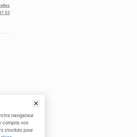
xelles
81 03
votre navigateur
 y compris vos
rs stockés pour