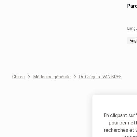
Par
Langu
Angl
Chirec
Médecine générale
Dr. Grégoire VAN BREE
En cliquant sur
pour permettr
recherches et 