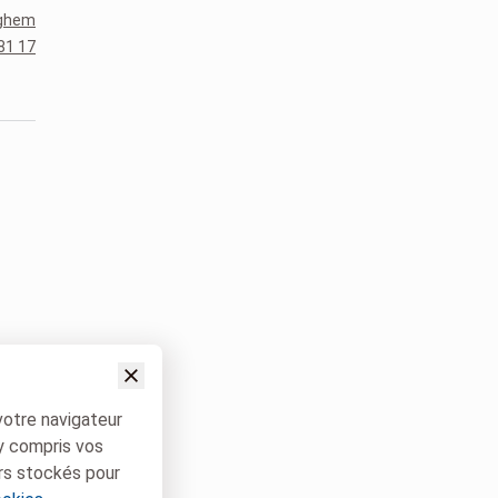
rghem
81 17
votre navigateur
 y compris vos
rs stockés pour