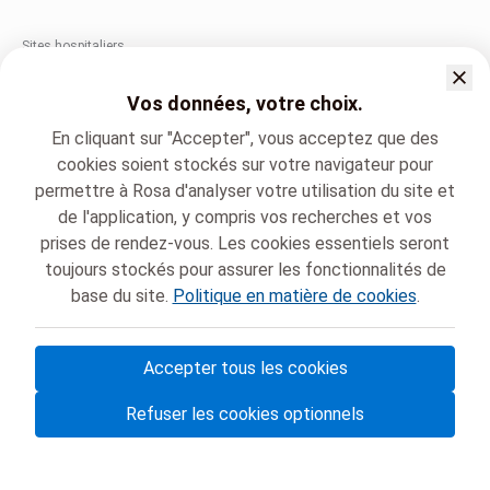
Sites hospitaliers
City Clinic
Vos données, votre choix.
Avenue Louise 235B, Bruxelles
En cliquant sur "Accepter", vous acceptez que des
+32 2 434 20 00
cookies soient stockés sur votre navigateur pour
permettre à Rosa d'analyser votre utilisation du site et
de l'application, y compris vos recherches et vos
Chirec
Médecine générale
prises de rendez-vous. Les cookies essentiels seront
Dr. Patrice MANSOUR CHALHOUB
toujours stockés pour assurer les fonctionnalités de
base du site.
Politique en matière de cookies
.
Accepter tous les cookies
© Rosa ASBL
- Vos rendez-vous médicaux en Belgique 🇧🇪
Refuser les cookies optionnels
Politique de protection des données
Gestion des cookies et consentement