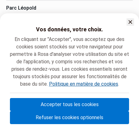
Parc Léopold
Rue du Trône 100, Ixelles
+32 2 434 81 03
Vos données, votre choix.
En cliquant sur "Accepter", vous acceptez que des
Langue parlée
cookies soient stockés sur votre navigateur pour
permettre à Rosa d'analyser votre utilisation du site et
Français (Français)
de l'application, y compris vos recherches et vos
prises de rendez-vous. Les cookies essentiels seront
toujours stockés pour assurer les fonctionnalités de
Chirec
Médecine générale
Dr. PATRICK DE MOOR
base du site.
Politique en matière de cookies
.
Accepter tous les cookies
© Rosa ASBL
- Vos rendez-vous médicaux en Belgique 🇧🇪
Refuser les cookies optionnels
Politique de protection des données
Gestion des cookies et consentement