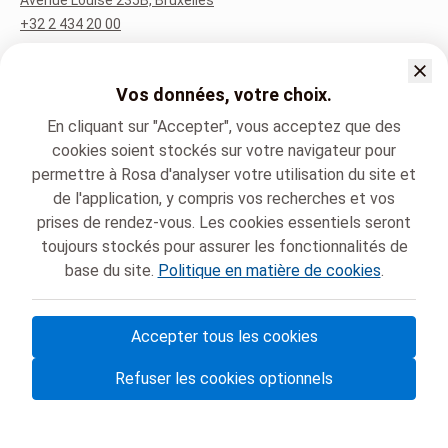
Avenue Louise 235B, Bruxelles
+32 2 434 20 00
Langue parlée
Vos données, votre choix.
Anglais (English)
Français (Français)
En cliquant sur "Accepter", vous acceptez que des
cookies soient stockés sur votre navigateur pour
permettre à Rosa d'analyser votre utilisation du site et
Chirec
Médecine générale
Dr. Salim KAISS
de l'application, y compris vos recherches et vos
prises de rendez-vous. Les cookies essentiels seront
toujours stockés pour assurer les fonctionnalités de
base du site.
Politique en matière de cookies
.
Accepter tous les cookies
© Rosa ASBL
- Vos rendez-vous médicaux en Belgique 🇧🇪
Refuser les cookies optionnels
Politique de protection des données
Gestion des cookies et consentement