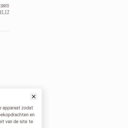
ergem
81 17
je apparaat zodat
 zoekopdrachten en
it van de site te